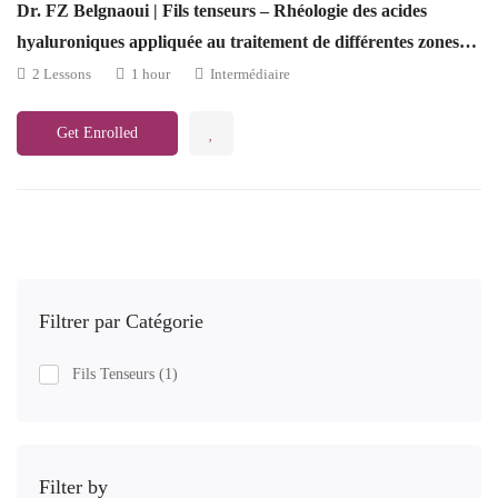
Dr. FZ Belgnaoui | Fils tenseurs – Rhéologie des acides
hyaluroniques appliquée au traitement de différentes zones
faciales
2 Lessons
1 hour
Intermédiaire
Get Enrolled
Filtrer par Catégorie
Fils Tenseurs
(1)
Filter by