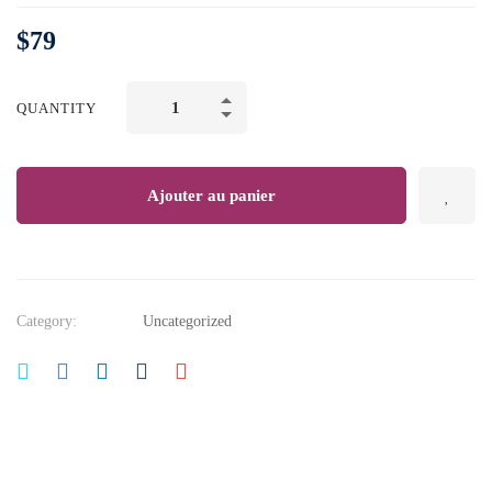
$
79
Complete
QUANTITY
SEO
Training
|
Ajouter au panier
Rank
#1
in
Google
Category:
Uncategorized
with
SEO
quantity