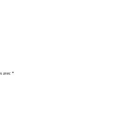
és avec
*