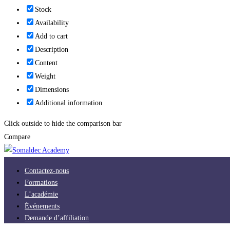
Stock
Availability
Add to cart
Description
Content
Weight
Dimensions
Additional information
Click outside to hide the comparison bar
Compare
Contactez-nous
Formations
L’académie
Événements
Demande d’affiliation