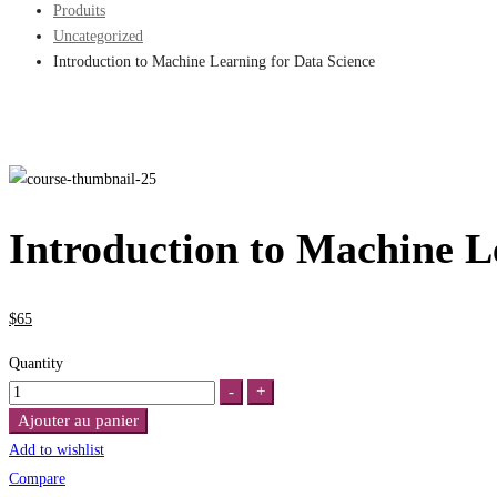
Produits
Uncategorized
Introduction to Machine Learning for Data Science
Introduction to Machine L
$
65
Quantity
Introduction
-
+
to
Ajouter au panier
Machine
Add to wishlist
Learning
Compare