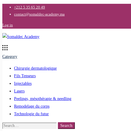
+212 5 35 65 20 49
contact@somaldec-academy.ma
Log in
Category
Chirurgie dermatologique
Fils Tenseurs
Injectables
Lasers
Peelings, mésothérapie & needling
Remodelage du corps
Technologie du futur
Search
Search