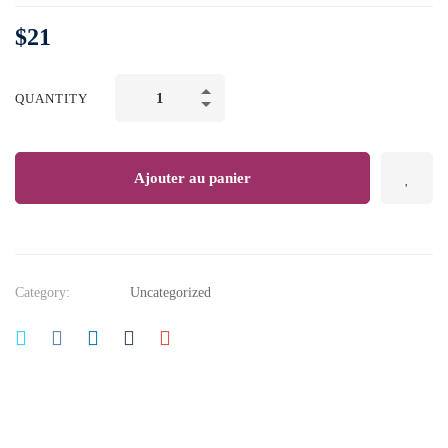
$
21
Learn
QUANTITY
Big
Data:
The
Ajouter au panier
Hadoop
Ecosystem
Masterclass
quantity
Category:
Uncategorized