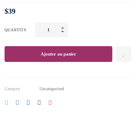
$
39
Successful
QUANTITY
Negotiation:
Master
Your
Ajouter au panier
Negotiating
Skills
quantity
Category:
Uncategorized