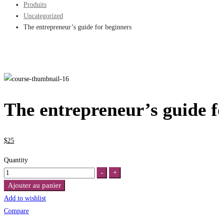
Produits
Uncategorized
The entrepreneur’s guide for beginners
The entrepreneur’s guide f
$
25
Quantity
The
-
+
entrepreneur’s
Ajouter au panier
guide
Add to wishlist
for
Compare