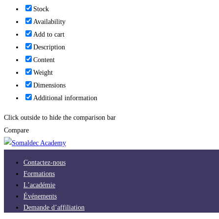
Stock
Availability
Add to cart
Description
Content
Weight
Dimensions
Additional information
Click outside to hide the comparison bar
Compare
Contactez-nous
Formations
L’académie
Événements
Demande d’affiliation