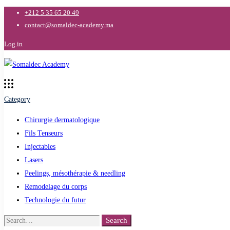
+212 5 35 65 20 49
contact@somaldec-academy.ma
Log in
Category
Chirurgie dermatologique
Fils Tenseurs
Injectables
Lasers
Peelings, mésothérapie & needling
Remodelage du corps
Technologie du futur
Search
Search