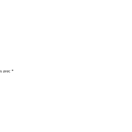
és avec
*